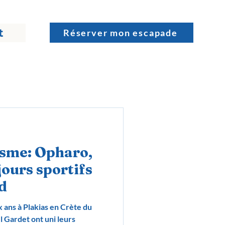
t
Réserver mon escapade
isme: Opharo,
jours sportifs
d
 ans à Plakias en Crète du
l Gardet ont uni leurs