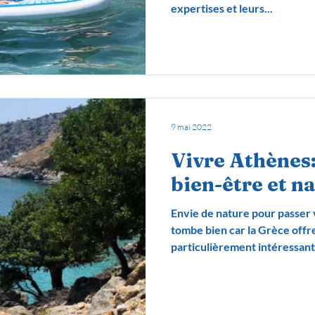
expertises et leurs...
9 mai 2022
Vivre Athènes
bien-être et n
Envie de nature pour passer
tombe bien car la Grèce offre
particulièrement intéressant 